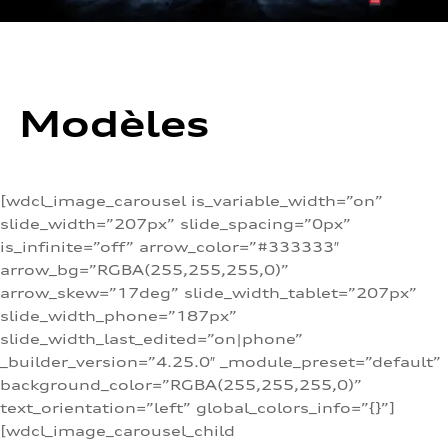
Modèles
[wdcl_image_carousel is_variable_width=”on”
slide_width=”207px” slide_spacing=”0px”
is_infinite=”off” arrow_color=”#333333″
arrow_bg=”RGBA(255,255,255,0)”
arrow_skew=”17deg” slide_width_tablet=”207px”
slide_width_phone=”187px”
slide_width_last_edited=”on|phone”
_builder_version=”4.25.0″ _module_preset=”default”
background_color=”RGBA(255,255,255,0)”
text_orientation=”left” global_colors_info=”{}”]
[wdcl_image_carousel_child