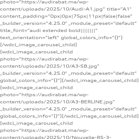
photo=”https://audirabat.ma/wp-
content/uploads/2025/10/Audi-A1.jpg” title=”A1″
content_padding=”0px|0px|75px|11px|false|false”
_builder_version=”4.25.0″ _module_preset=”default”
title_font=”audi extended bold||||||||”
text_orientation=”left” global_colors_info=”{}”]
[/wdcl_image_carousel_child]
[wdcl_image_carousel_child
photo=”https://audirabat.ma/wp-
content/uploads/2025/10/A3-SB.jpg”
_builder_version=”4.25.0″ _module_preset=”default”
global_colors_info=”{}”][/wdcl_image_carousel_child]
[wdcl_image_carousel_child
photo=”https://audirabat.ma/wp-
content/uploads/2025/10/A3-BERLINE.jpg”
_builder_version=”4.25.0″ _module_preset=”default”
global_colors_info=”{}”][/wdcl_image_carousel_child]
[wdcl_image_carousel_child
photo=”https://audirabat.ma/wp-
content/uploads/2025/10/Nouvelle-RS-3-